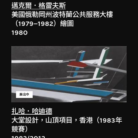
邁克爾．格雷夫斯
美國俄勒岡州波特蘭公共服務大樓
（1979–1982）繪圖
1980
展出中
扎哈．哈迪德
大堂設計，山頂項目，香港（1983年
競賽）