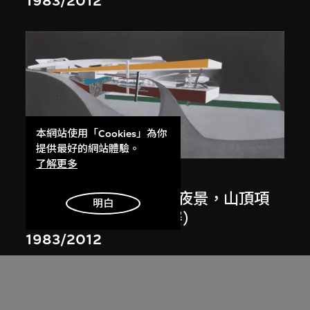
1983/2012
本網站使用「Cookies」為你
展出中
提供最好的網站體驗。
了解更多
扎哈．哈迪德
斜坡入口／坡度入口，夜景，山頂項
明白
目，香港（1983年競賽）
1983/2012