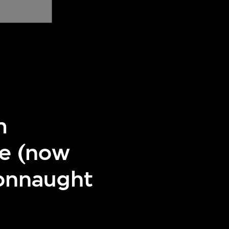
m
re (now
Connaught