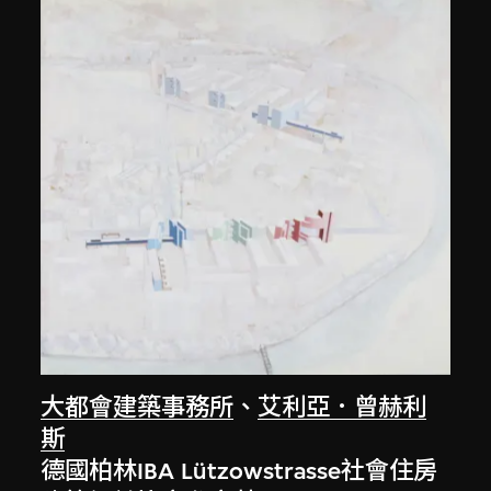
大都會建築事務所
、
艾利亞．曾赫利
斯
德國柏林IBA Lützowstrasse社會住房