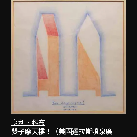
亨利．科布
雙子摩天樓！（美國達拉斯噴泉廣