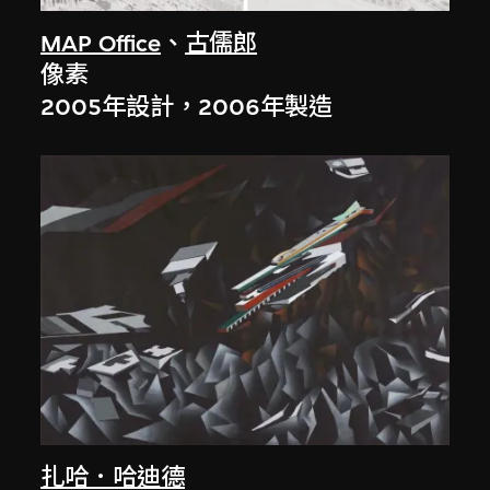
MAP Office
、
古儒郎
像素
2005年設計，2006年製造
扎哈．哈迪德