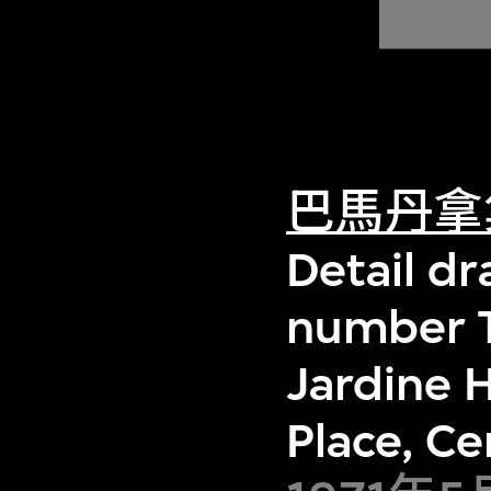
巴馬丹拿
Detail d
number T
Jardine 
Place, C