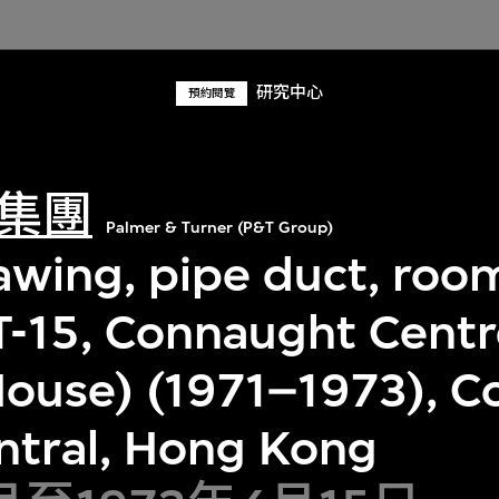
研究中心
預約閱覽
集團
Palmer & Turner (P&T Group)
rawing, pipe duct, roo
-15, Connaught Cent
House) (1971–1973), 
entral, Hong Kong