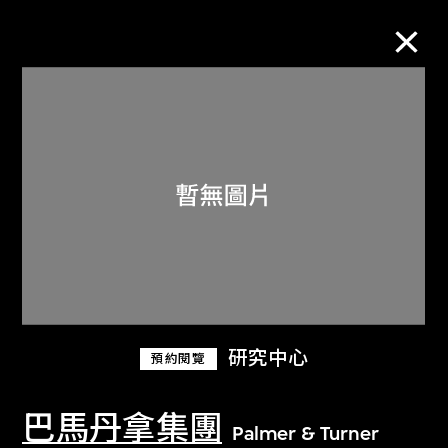
M+藏品
進一步篩選
搜索
關於M+藏品
研究中心
預約閱覽
探索世界頂級的二十及二十一世紀視覺
文化藏品。
巴馬丹拿集團
Palmer & Turner