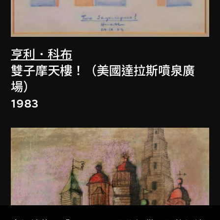
亨利．科布
雙子摩天樓！（美國達拉斯噴泉廣
場）
1983