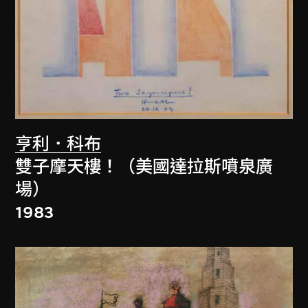
亨利．科布
雙子摩天樓！（美國達拉斯噴泉廣
場）
1983