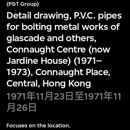
(P&T Group)
Detail drawing, P.V.C. pipes
for bolting metal works of
glascade and others,
Connaught Centre (now
Jardine House) (1971–
1973), Connaught Place,
Central, Hong Kong
1971年11月23日至1971年11
月26日
Focuses on the location.