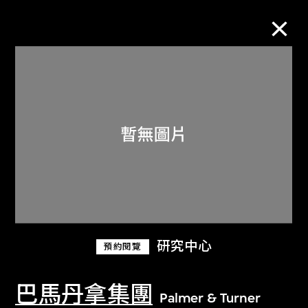
M+藏品
進一步篩選
搜索
關於M+藏品
研究中心
預約閱覽
探索世界頂級的二十及二十一世紀視覺
文化藏品。
巴馬丹拿集團
Palmer & Turner