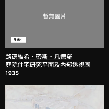
展出中
路德維希．密斯．凡德羅
庭院住宅研究平面及內部透視圖
1935