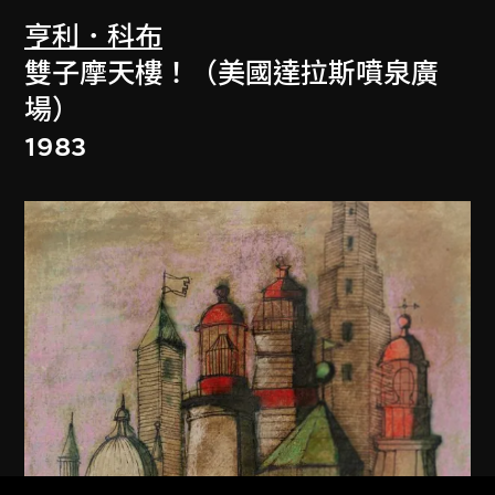
亨利．科布
雙子摩天樓！（美國達拉斯噴泉廣
場）
1983