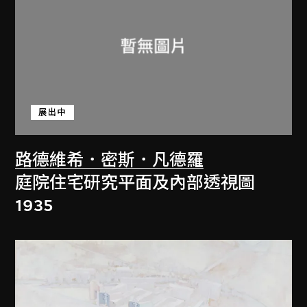
展出中
路德維希．密斯．凡德羅
庭院住宅研究平面及內部透視圖
1935