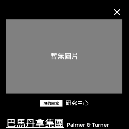
M+藏品
進一步篩選
搜索
關於M+藏品
研究中心
預約閱覽
探索世界頂級的二十及二十一世紀視覺
文化藏品。
巴馬丹拿集團
Palmer & Turner