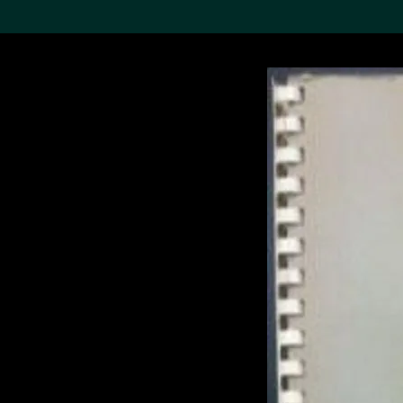
搜索M+藏品
Sea
19,052項結果
進一步篩選
關於M+藏品
探索世界頂級的二十及二十
一世紀視覺文化藏品。