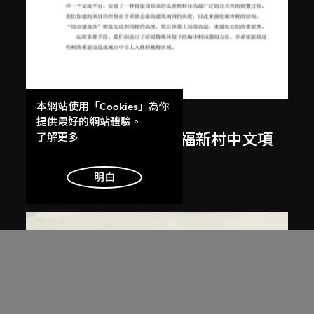
本網站使用「Cookies」為你
都市實踐
提供最好的網站體驗。
中國深圳城中村研究：福新村中文項
了解更多
目綱要
明白
2005年9月17日