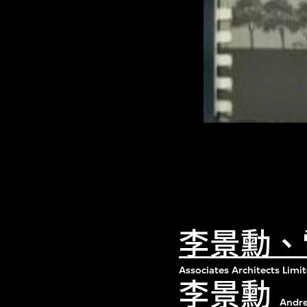
李景勳、
Associates Architects Limi
李景勳
Andre