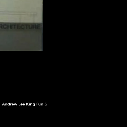
Andrew Lee King Fun &