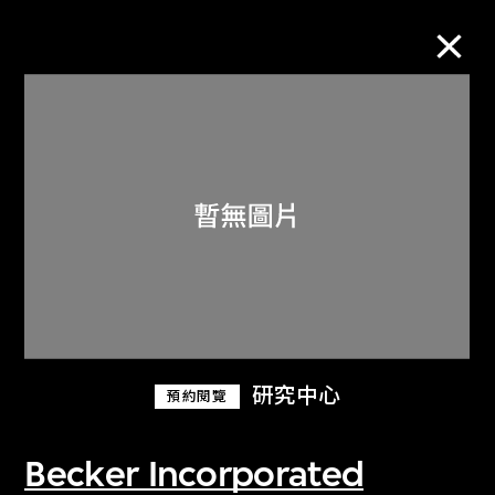
M+藏品
進一步篩選
搜索
關於M+藏品
研究中心
預約閱覽
探索世界頂級的二十及二十一世紀視覺
文化藏品。
Becker Incorporated