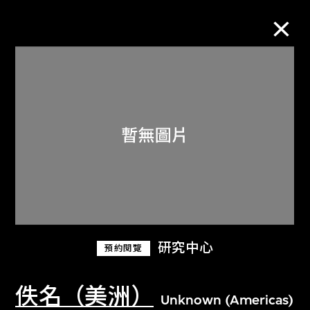
M+藏品
進一步篩選
搜索
關於M+藏品
研究中心
預約閱覽
探索世界頂級的二十及二十一世紀視覺
文化藏品。
佚名（美洲）
Unknown (Americas)