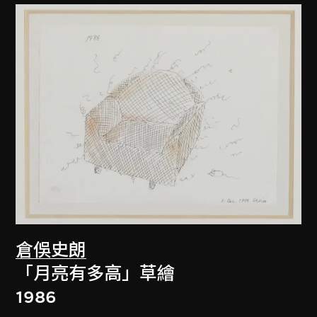
倉俁史朗
「月亮有多高」草繪
1986