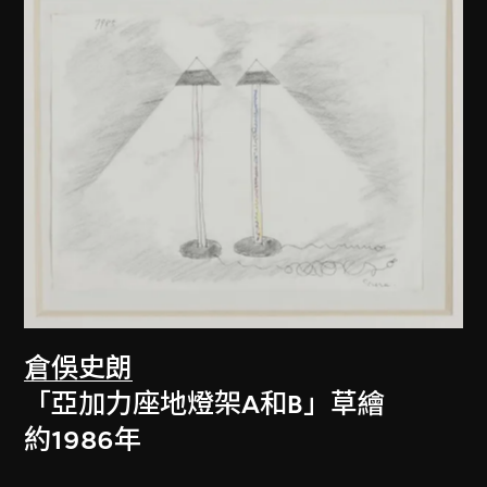
倉俁史朗
「亞加力座地燈架A和B」草繪
約1986年