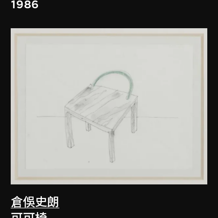
1986
倉俁史朗