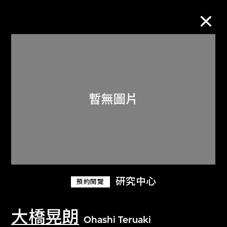
M+藏品
進一步篩選
搜索
關於M+藏品
研究中心
預約閱覽
探索世界頂級的二十及二十一世紀視覺
文化藏品。
大橋晃朗
Ohashi Teruaki