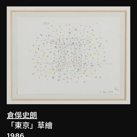
倉俁史朗
「東京」草繪
1986