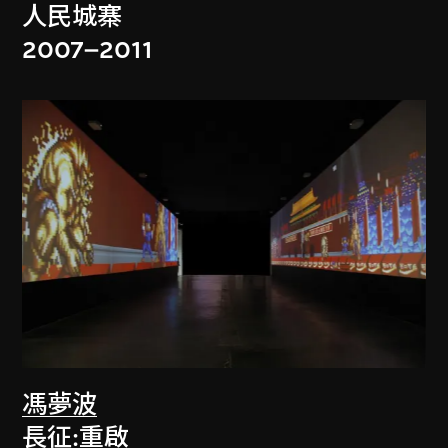
人民城寨
2007–2011
馮夢波
長征:重啟