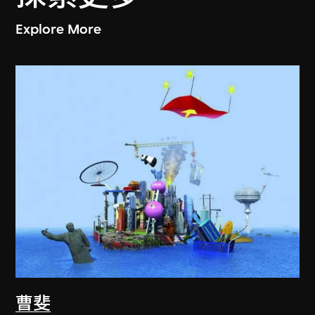
Explore More
曹斐