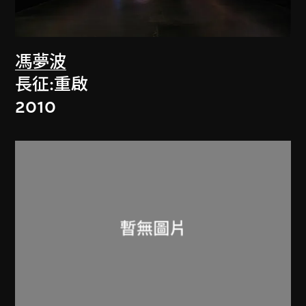
馮夢波
長征:重啟
2010