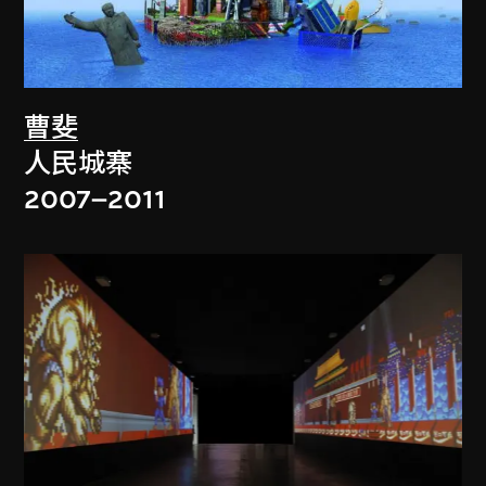
曹斐
人民城寨
2007–2011