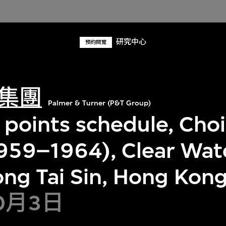
研究中心
預約閱覽
集團
Palmer & Turner (P&T Group)
l points schedule, Cho
1959–1964), Clear Wat
ng Tai Sin, Hong Kon
10月3日