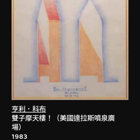
亨利．科布
雙子摩天樓！（美國達拉斯噴泉廣
場）
1983