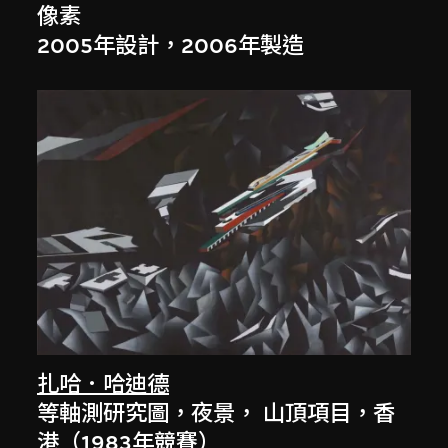
像素
2005年設計，2006年製造
扎哈．哈迪德
等軸測研究圖，夜景， 山頂項目，香
港（1983年競賽）