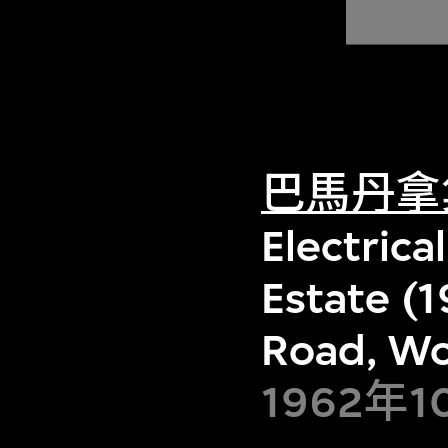
巴馬丹拿
Electrica
Estate (
Road, Wo
1962年