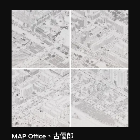
MAP Office
、
古儒郎