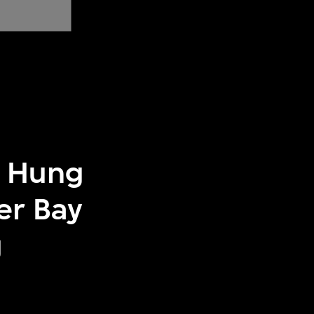
i Hung
er Bay
g