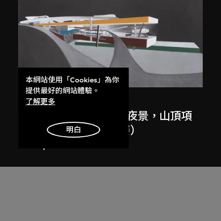
展出中
本網站使用「Cookies」為你
提供最好的網站體驗。
扎哈．哈迪德
了解更多
斜坡入口／坡度入口，夜景，山頂項
目，香港（1983年競賽）
明白
1983/2012