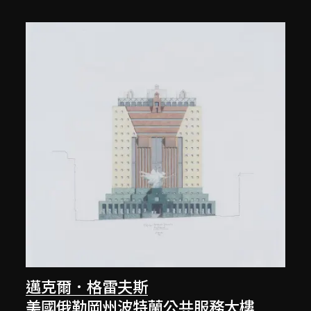
邁克爾．格雷夫斯
美國俄勒岡州波特蘭公共服務大樓