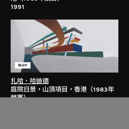
1991
展出中
扎哈．哈迪德
庭院日景，山頂項目，香港（1983年
競賽）
1983/2012