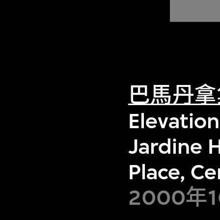
巴馬丹拿
Elevation
Jardine 
Place, C
2000年