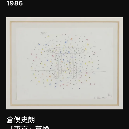
1986
倉俁史朗