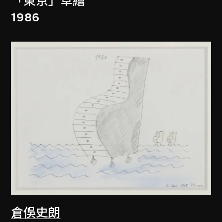
「東京」草繪
1986
倉俁史朗