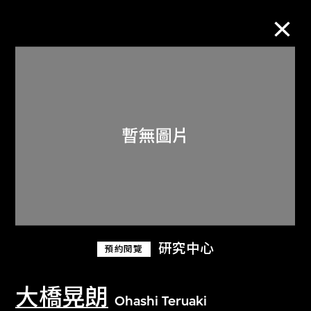
M+藏品
進一步篩選
搜索
關於M+藏品
研究中心
預約閱覽
探索世界頂級的二十及二十一世紀視覺
文化藏品。
大橋晃朗
Ohashi Teruaki