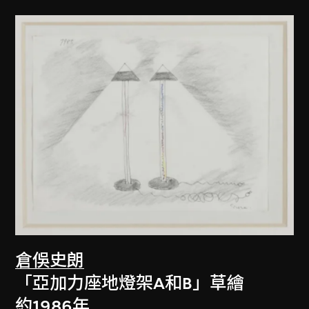
倉俁史朗
「亞加力座地燈架A和B」草繪
約1986年