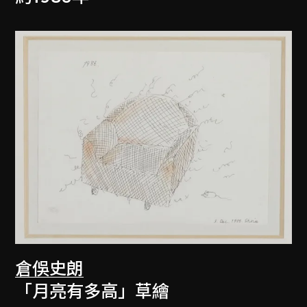
倉俁史朗
「月亮有多高」草繪