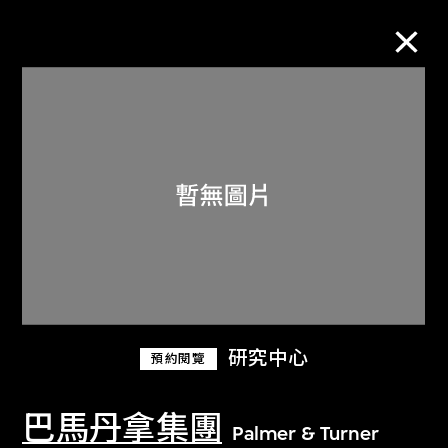
M+藏品
進一步篩選
搜索
關於M+藏品
研究中心
預約閱覽
探索世界頂級的二十及二十一世紀視覺
文化藏品。
巴馬丹拿集團
Palmer & Turner