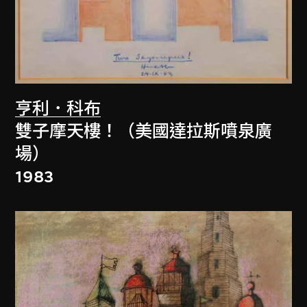
亨利．科布
雙子摩天樓！（美國達拉斯噴泉廣
場）
1983