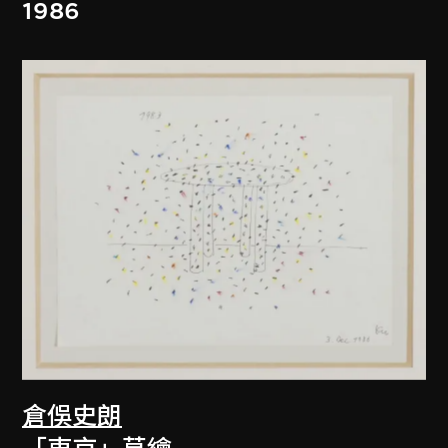
1986
倉俁史朗