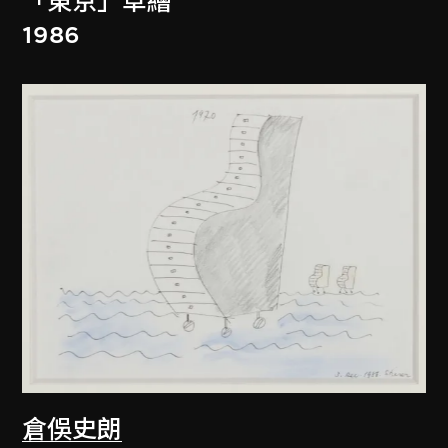
「東京」草繪
1986
倉俁史朗