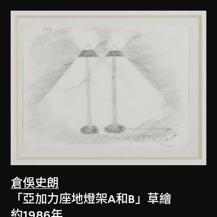
倉俁史朗
「亞加力座地燈架A和B」草繪
約1986年