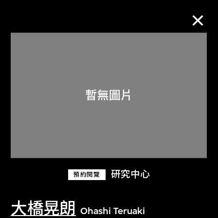
M+藏品
進一步篩選
搜索
關於M+藏品
研究中心
預約閱覽
探索世界頂級的二十及二十一世紀視覺
文化藏品。
大橋晃朗
Ohashi Teruaki