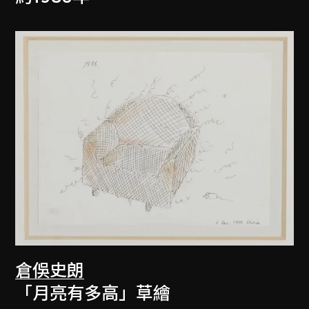
倉俁史朗
「月亮有多高」草繪