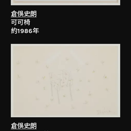
倉俁史朗
可可椅
約1986年
倉俁史朗