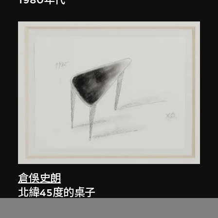
1980年代
倉俁史朗
北緯45度的桌子
約1985年