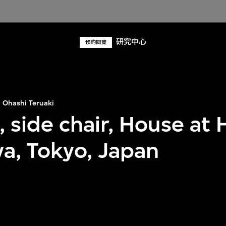
研究中心
預約閱覽
Ohashi Teruaki
, side chair, House at 
, Tokyo, Japan