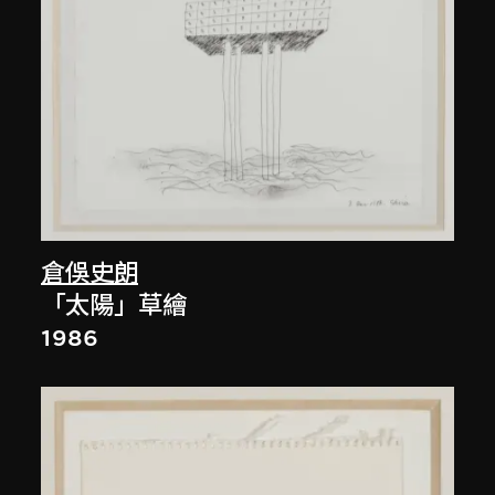
倉俁史朗
「太陽」草繪
1986