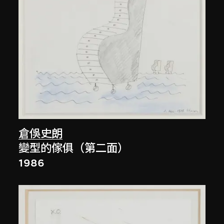
倉俁史朗
變型的傢俱（第二面）
1986