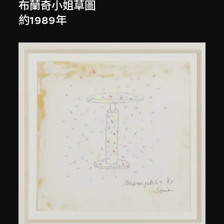
布蘭奇小姐草圖
約1989年