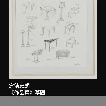
倉俁史朗
《作品集》草圖
約1986年