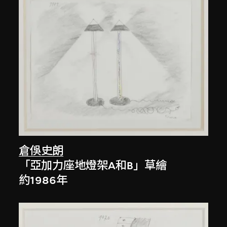
倉俁史朗
「亞加力座地燈架A和B」草繪
約1986年