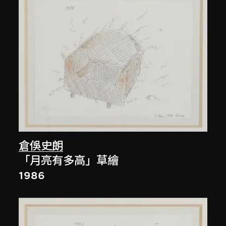
倉俁史朗
「月亮有多高」草繪
1986