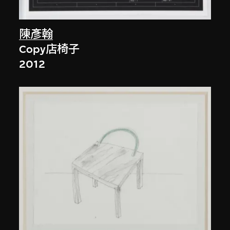
陳彥翰
Copy店椅子
2012