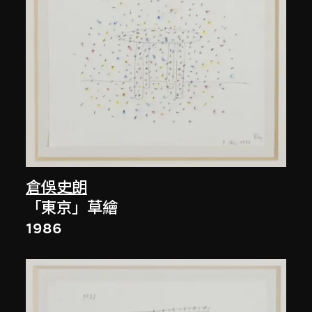
倉俁史朗
「東京」草繪
1986