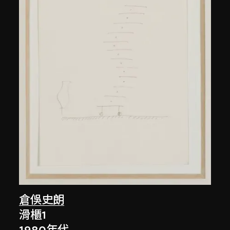
倉俁史朗
滑櫃1