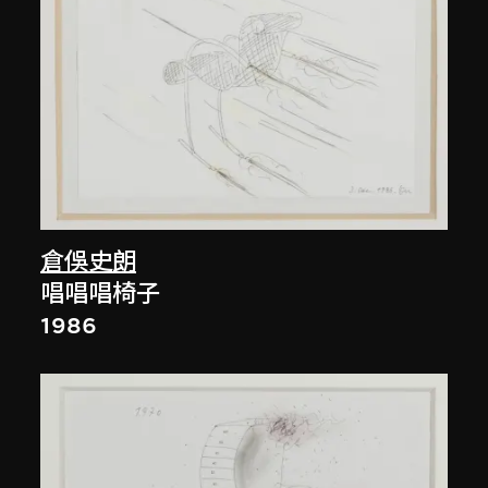
倉俁史朗
唱唱唱椅子
1986