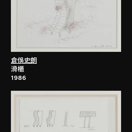
倉俁史朗
滑櫃
1986