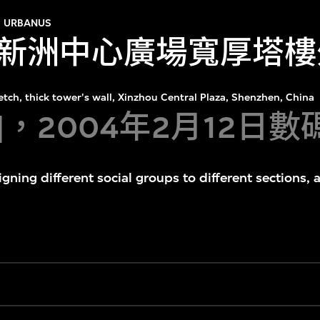
URBANUS
新洲中心廣場寬厚塔樓
etch, thick tower's wall, Xinzhou Central Plaza, Shenzhen, China
年]，2004年2月12日數
gning different social groups to different sections, 