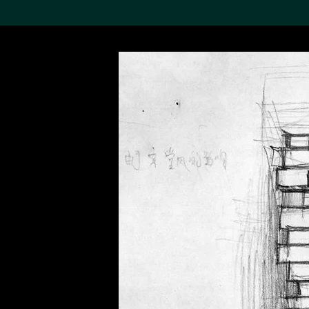
搜索M+藏品
Sea
19,052項結果
進一步篩選
關於M+藏品
探索世界頂級的二十及二十
一世紀視覺文化藏品。