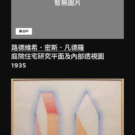
展出中
路德維希．密斯．凡德羅
庭院住宅研究平面及內部透視圖
1935