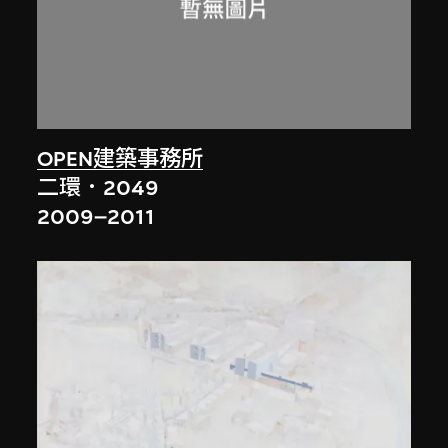
OPEN建築事務所
二環．2049
2009–2011