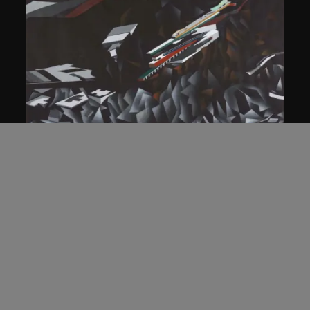
扎哈．哈迪德
等軸測研究圖，夜景， 山頂項目，香
港（1983年競賽）
1991