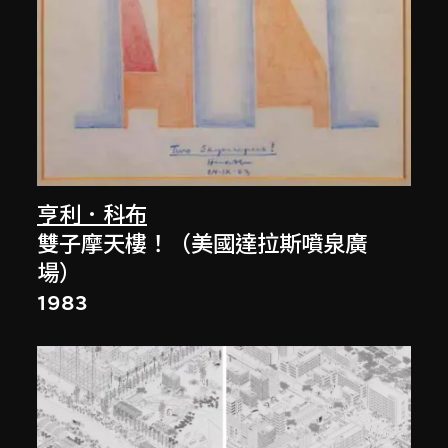
亨利．科布
雙子摩天樓！（美國達拉斯噴泉廣
場）
1983