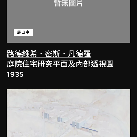
展出中
路德維希．密斯．凡德羅
庭院住宅研究平面及內部透視圖
1935