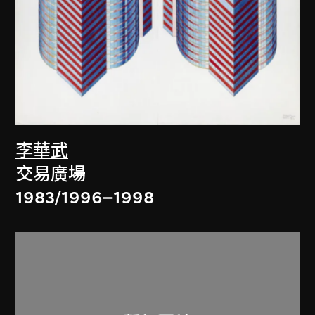
李華武
交易廣場
1983/1996–1998