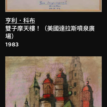
亨利．科布
雙子摩天樓！（美國達拉斯噴泉廣
場）
1983