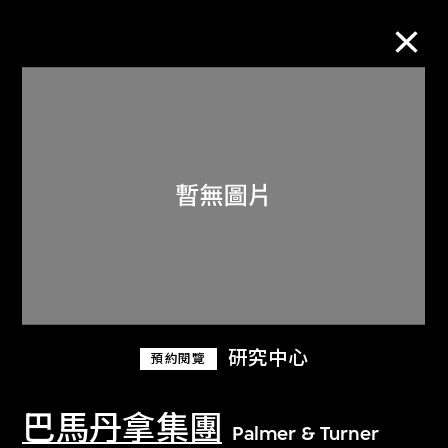
M+藏品
進一步篩選
搜索
關於M+藏品
研究中心
預約閱覽
探索世界頂級的二十及二十一世紀視覺
文化藏品。
巴馬丹拿集團
Palmer & Turner