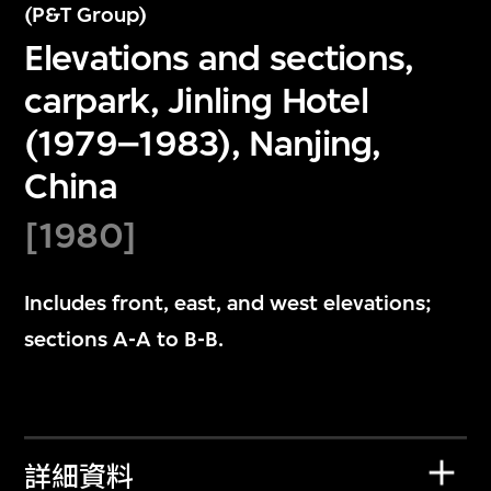
(P&T Group)
Elevations and sections,
carpark, Jinling Hotel
(1979–1983), Nanjing,
China
[1980]
Includes front, east, and west elevations;
sections A-A to B-B.
詳細資料