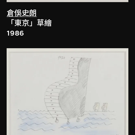
倉俁史朗
「東京」草繪
1986