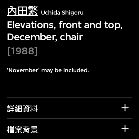
內田繁
Uchida Shigeru
Elevations, front and top,
December, chair
[1988]
'November' may be included.
詳細資料
檔案背景