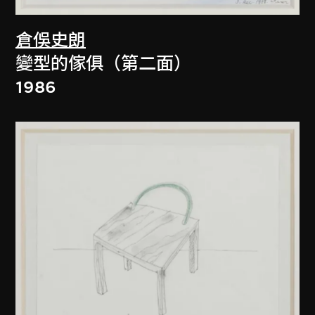
倉俁史朗
變型的傢俱（第二面）
1986