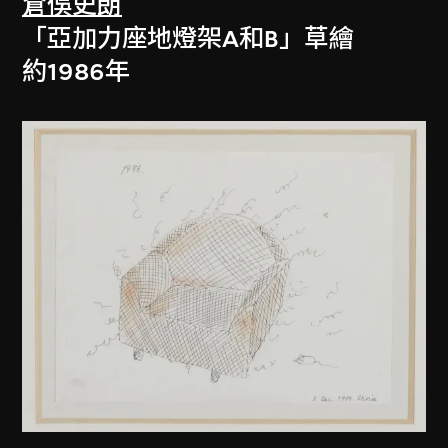
倉俁史朗
「亞加力座地燈架A和B」草繪
約1986年