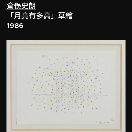
倉俁史朗
「月亮有多高」草繪
1986