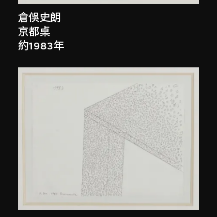
倉俁史朗
京都桌
約1983年