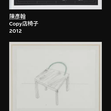
陳彥翰
Copy店椅子
2012