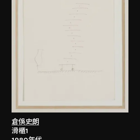
倉俁史朗
滑櫃1