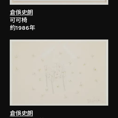
倉俁史朗
可可椅
約1986年
倉俁史朗