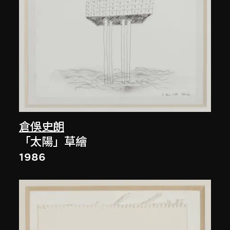
倉俁史朗
「太陽」草繪
1986