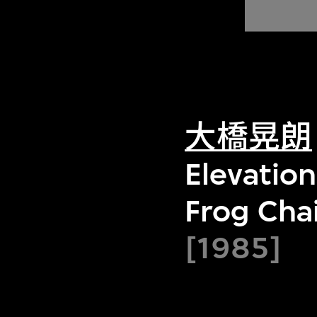
大橋晃朗
Elevation
Frog Chai
[1985]