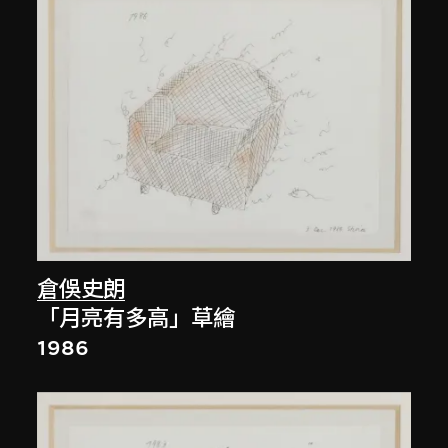
倉俁史朗
「月亮有多高」草繪
1986