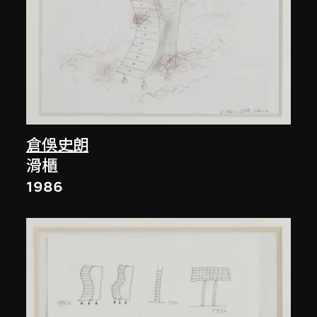
倉俁史朗
滑櫃
1986