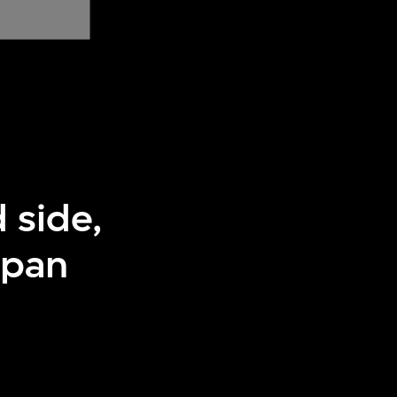
 side,
apan