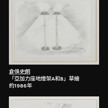
倉俁史朗
「亞加力座地燈架A和B」草繪
約1986年