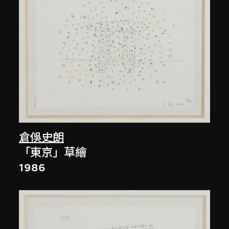
倉俁史朗
「東京」草繪
1986