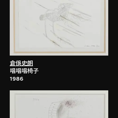
倉俁史朗
唱唱唱椅子
1986