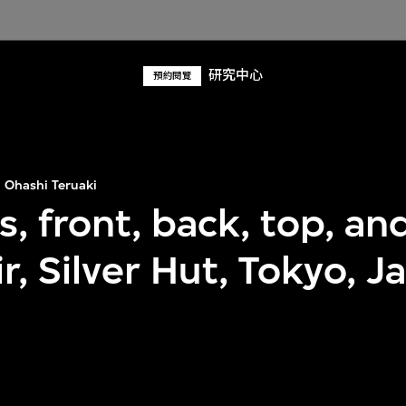
研究中心
預約閱覽
Ohashi Teruaki
s, front, back, top, and
r, Silver Hut, Tokyo, J