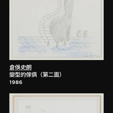
倉俁史朗
變型的傢俱（第二面）
1986