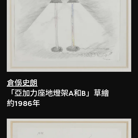
倉俁史朗
「亞加力座地燈架A和B」草繪
約1986年