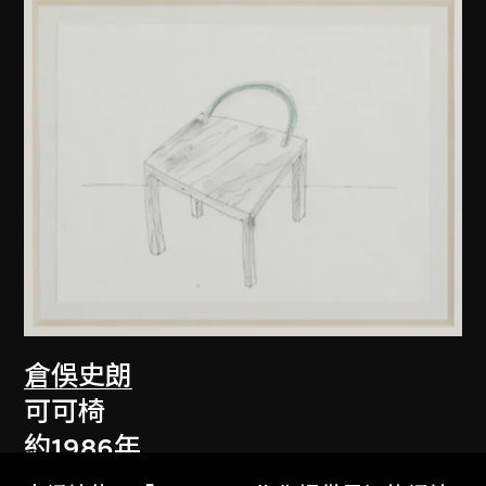
倉俁史朗
可可椅
約1986年