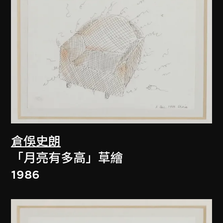
倉俁史朗
「月亮有多高」草繪
1986