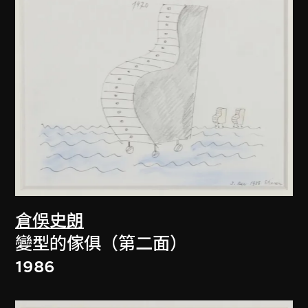
倉俁史朗
變型的傢俱（第二面）
1986