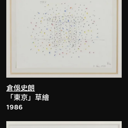
倉俁史朗
「東京」草繪
1986