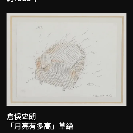
倉俁史朗
「月亮有多高」草繪