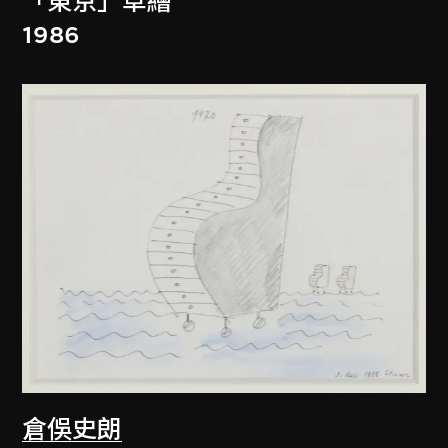
「東京」草繪
1986
倉俁史朗