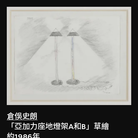
倉俁史朗
「亞加力座地燈架A和B」草繪
約1986年