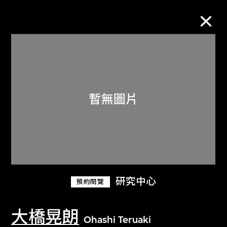
M+藏品
進一步篩選
搜索
關於M+藏品
研究中心
預約閱覽
探索世界頂級的二十及二十一世紀視覺
文化藏品。
大橋晃朗
Ohashi Teruaki