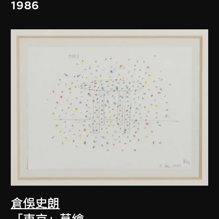
1986
倉俁史朗