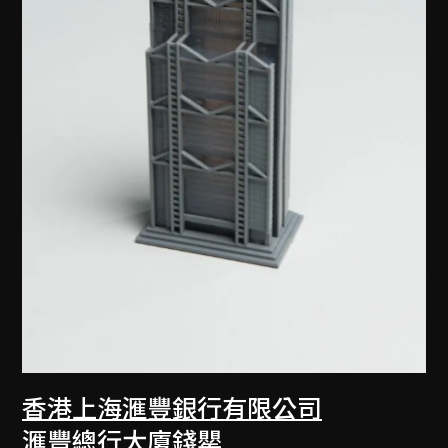
香港上海滙豐銀行有限公司
滙豐總行大廈錢罌