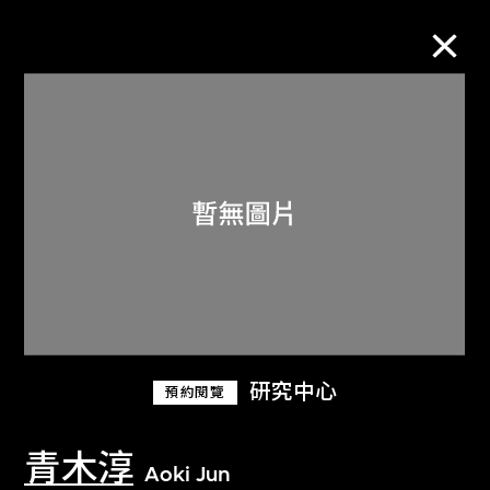
M+藏品
進一步篩選
搜索
關於M+藏品
研究中心
預約閱覽
探索世界頂級的二十及二十一世紀視覺
文化藏品。
青木淳
Aoki Jun