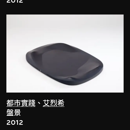
2012
都市實踐
、
艾烈希
盤景
2012