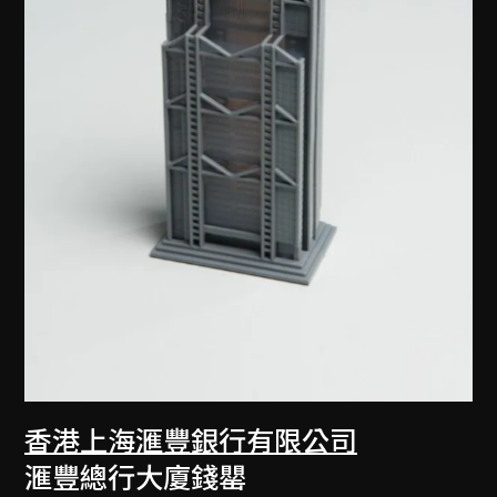
香港上海滙豐銀行有限公司
滙豐總行大廈錢罌