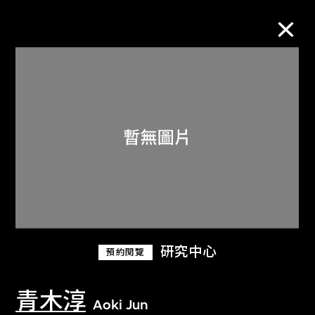
M+藏品
進一步篩選
搜索
關於M+藏品
研究中心
預約閱覽
探索世界頂級的二十及二十一世紀視覺
文化藏品。
青木淳
Aoki Jun