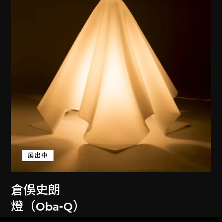
展出中
倉俁史朗
燈（Oba-Q）