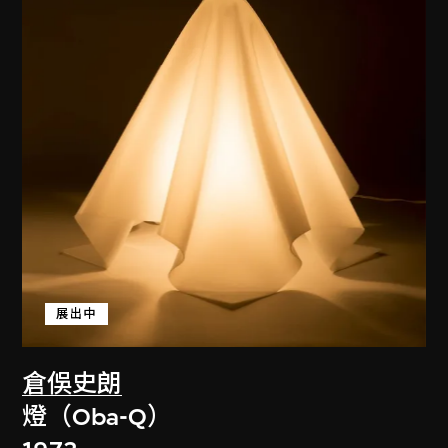
展出中
倉俁史朗
燈（Oba-Q）