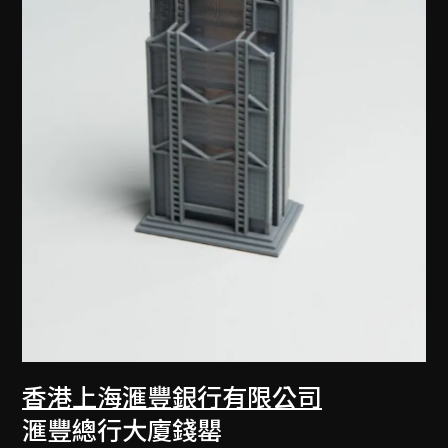
香港上海滙豐銀行有限公司
滙豐總行大廈錢罌