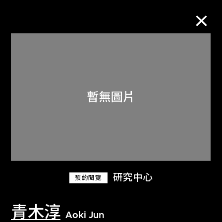
M+藏品
進一步篩選
搜索
關於M+藏品
研究中心
預約閱覽
探索世界頂級的二十及二十一世紀視覺
文化藏品。
青木淳
Aoki Jun