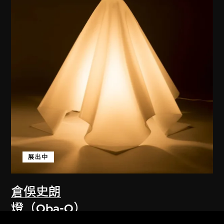
展出中
倉俁史朗
燈（Oba-Q）