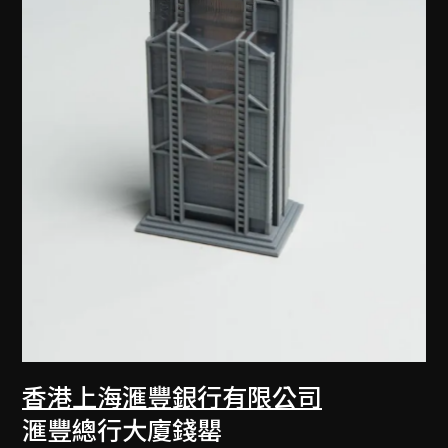
香港上海滙豐銀行有限公司
滙豐總行大廈錢罌