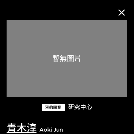
M+藏品
進一步篩選
搜索
關於M+藏品
研究中心
預約閱覽
探索世界頂級的二十及二十一世紀視覺
文化藏品。
青木淳
Aoki Jun