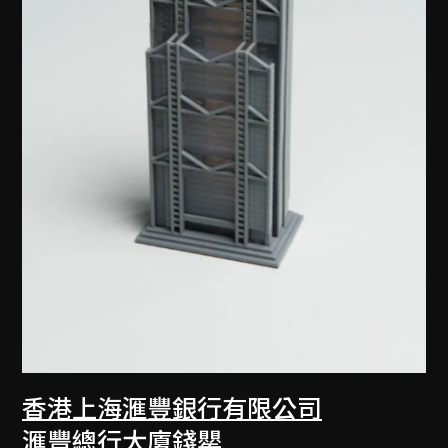
香港上海滙豐銀行有限公司
滙豐總行大廈錢罌