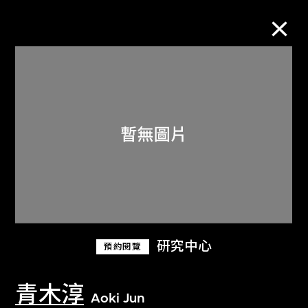
M+藏品
進一步篩選
搜索
關於M+藏品
研究中心
預約閱覽
探索世界頂級的二十及二十一世紀視覺
文化藏品。
青木淳
Aoki Jun