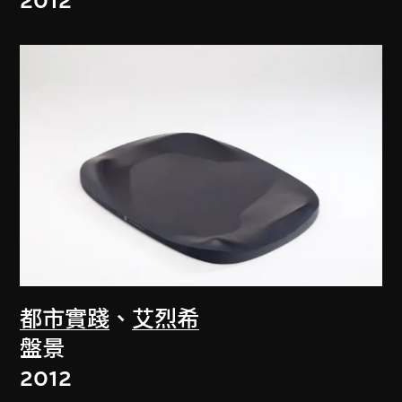
2012
都市實踐
、
艾烈希
盤景
2012