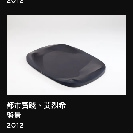
2012
都市實踐
、
艾烈希
盤景
2012