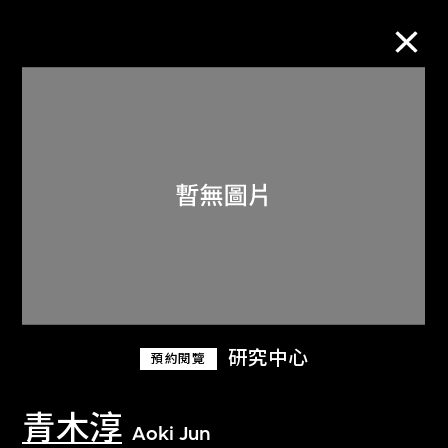
M+藏品
進一步篩選
搜索
關於M+藏品
研究中心
預約閱覽
探索世界頂級的二十及二十一世紀視覺
文化藏品。
青木淳
Aoki Jun