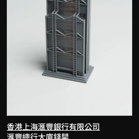
香港上海滙豐銀行有限公司
滙豐總行大廈錢罌