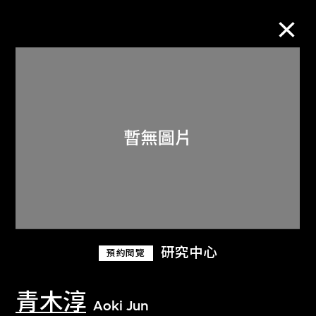
M+藏品
進一步篩選
搜索
關於M+藏品
研究中心
預約閱覽
探索世界頂級的二十及二十一世紀視覺
文化藏品。
青木淳
Aoki Jun