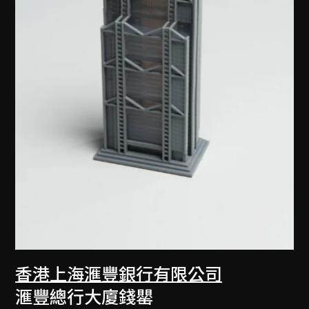
香港上海滙豐銀行有限公司
滙豐總行大廈錢罌