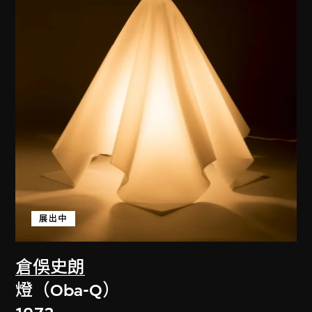
展出中
倉俁史朗
燈（Oba-Q）