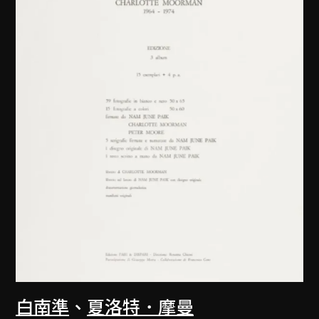
白南準
、
夏洛特．摩曼