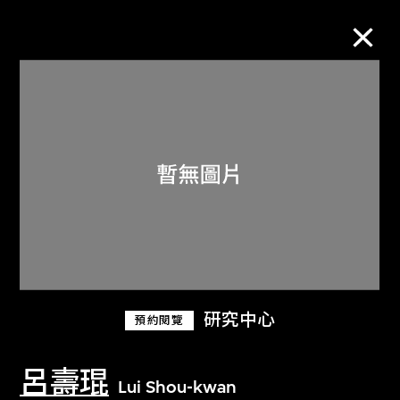
M+藏品
進一步篩選
搜索
關於M+藏品
研究中心
預約閱覽
探索世界頂級的二十及二十一世紀視覺
文化藏品。
呂壽琨
Lui Shou-kwan