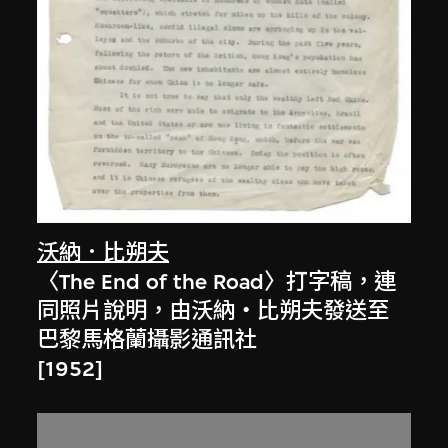
沃納．比朔夫
〈The End of the Road〉打字稿，連
同照片說明，由沃納‧比朔夫發送至
巴黎馬格蘭攝影通訊社
[1952]