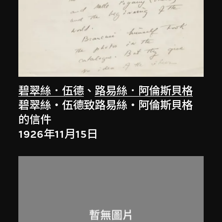
碧翠絲．伍德
、
路易絲．阿倫斯貝格
碧翠絲‧伍德致路易絲‧阿倫斯貝格
的信件
1926年11月15日