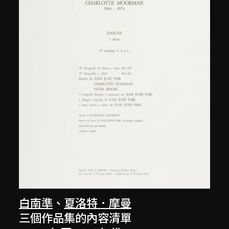
白南準
、
夏洛特．摩曼
三個作品集的內容清單