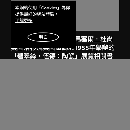
本網站使用「Cookies」為你
提供最好的網站體驗。
了解更多
明白
美國畫廊（洛杉磯）
、
馬塞爾．杜尚
美國洛杉磯美國畫廊於1955年舉辦的
「碧翠絲‧伍德：陶瓷」展覽相關書
信及印刷資料
1955