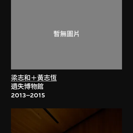
梁志和＋黃志恆
遺失博物館
2013–2015