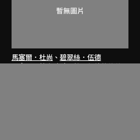
馬塞爾．杜尚
、
碧翠絲．伍德
馬塞爾‧杜尚致碧翠絲‧伍德的信件
1963年9月9日