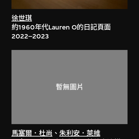
徐世琪
約1960年代Lauren O的日記頁面
2022–2023
馬塞爾．杜尚
、
朱利安．萊維