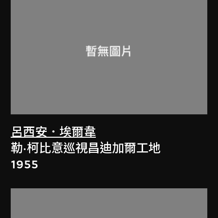
呂西安．埃爾韋
勒·柯比意巡視昌迪加爾工地
1955