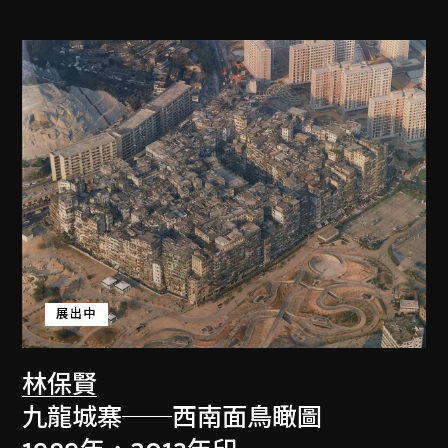
展出中
林保賢
九龍城寨──西南面鳥瞰圖