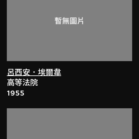
呂西安．埃爾韋
高等法院
1955