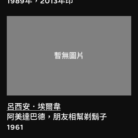
1989年，2013年印
呂西安．埃爾韋
阿美達巴德，朋友相幫剃鬍子
1961