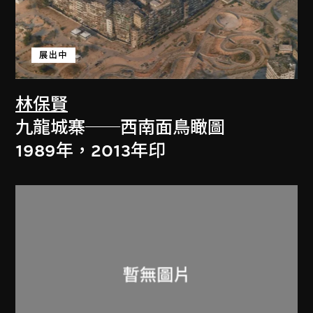
展出中
林保賢
九龍城寨──西南面鳥瞰圖
1989年，2013年印