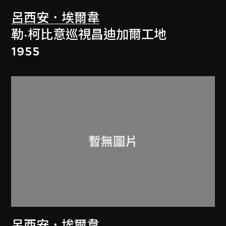
呂西安．埃爾韋
勒·柯比意巡視昌迪加爾工地
1955
呂西安．埃爾韋