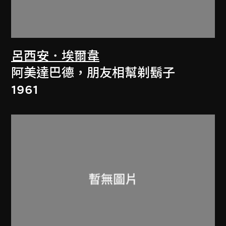
呂西安．埃爾韋
阿美達巴德，朋友相幫剃鬍子
1961