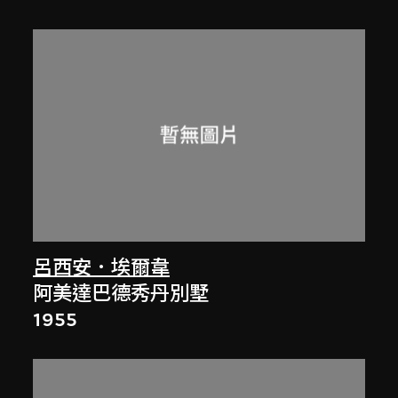
呂西安．埃爾韋
阿美達巴德秀丹別墅
1955