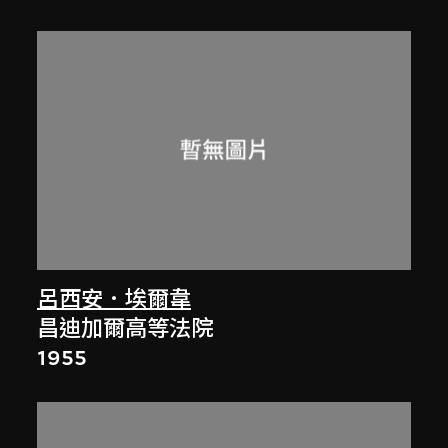
呂西安．埃爾韋
昌迪加爾高等法院
1955