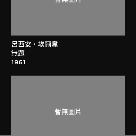
呂西安．埃爾韋
無題
1961