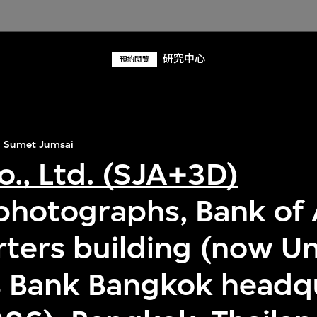
研究中心
預約閱覽
Sumet Jumsai
o., Ltd. (SJA+3D)
 photographs, Bank of 
ters building (now Un
 Bank Bangkok headq