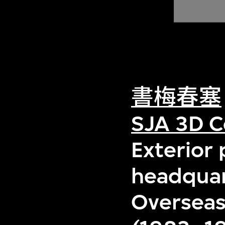
書梅春塞
SJA 3D C
Exterior
headquar
Overseas