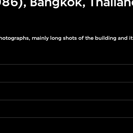
86), Bangkok, Thaila
hotographs, mainly long shots of the building and i