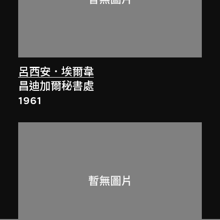
呂西安．埃爾韋
昌迪加爾秘書處
1961