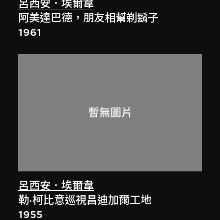
呂西安．埃爾韋
阿美達巴德，朋友相幫剃鬍子
1961
呂西安．埃爾韋
勒·柯比意巡視昌迪加爾工地
1955