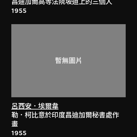
昌迪加爾高等法院坡道上的三個人
1955
呂西安．埃爾韋
勒．柯比意於印度昌迪加爾秘書處作
畫
1955