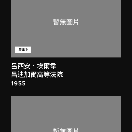
展出中
呂西安．埃爾韋
昌迪加爾高等法院
1955