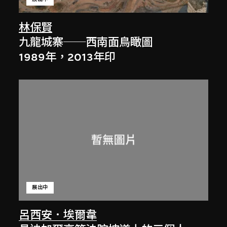
林保賢
九龍城寨──西南面鳥瞰圖
1989年，2013年印
展出中
呂西安．埃爾韋