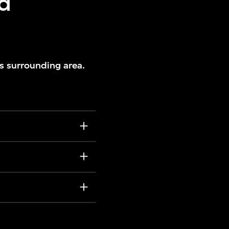
nd
ts surrounding area.