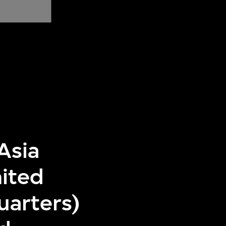
Asia
ited
uarters)