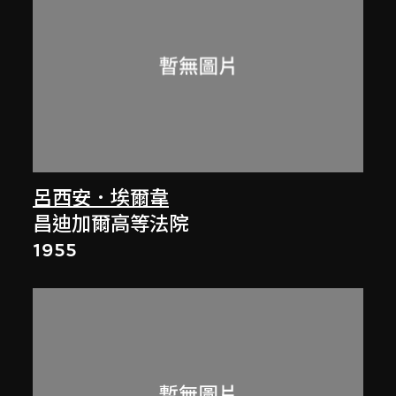
呂西安．埃爾韋
昌迪加爾高等法院
1955