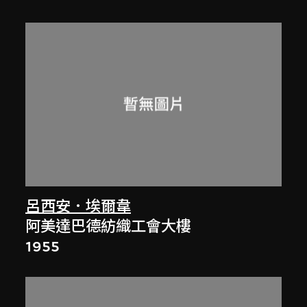
呂西安．埃爾韋
阿美達巴德紡織工會大樓
1955