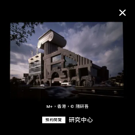
M+藏品
進一步篩選
搜索
關於M+藏品
M+，香港，© 隈研吾
探索世界頂級的二十及二十一世紀視覺
研究中心
預約閱覽
文化藏品。