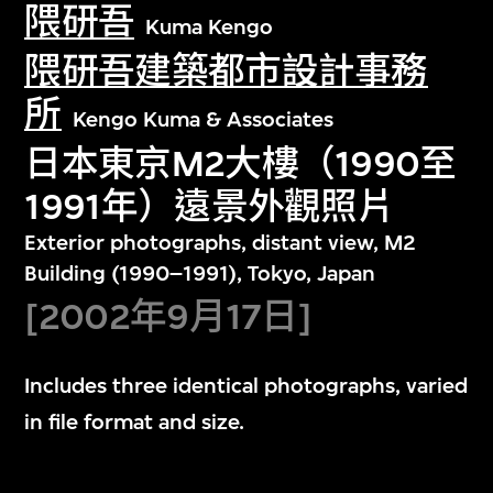
隈研吾
Kuma Kengo
隈研吾建築都市設計事務
所
Kengo Kuma & Associates
日本東京M2大樓（1990至
1991年）遠景外觀照片
Exterior photographs, distant view, M2
Building (1990–1991), Tokyo, Japan
[2002年9月17日]
Includes three identical photographs, varied
in file format and size.