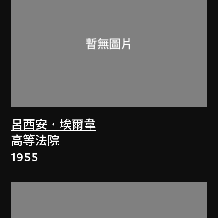
呂西安．埃爾韋
高等法院
1955