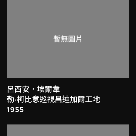
呂西安．埃爾韋
勒·柯比意巡視昌迪加爾工地
1955