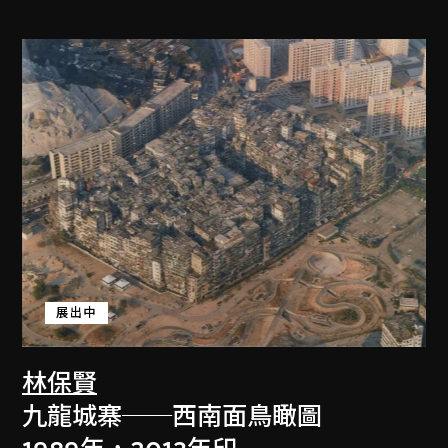
展出中
林保賢
九龍城寨──西南面鳥瞰圖