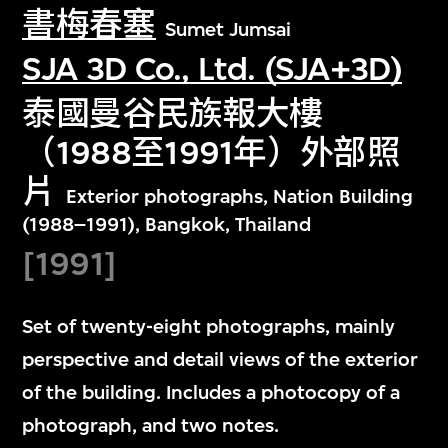
書梅春塞
Sumet Jumsai
SJA 3D Co., Ltd. (SJA+3D)
泰國曼谷民族報大樓
（1988至1991年）外部照
片
Exterior photographs, Nation Building
(1988–1991), Bangkok, Thailand
[1991]
Set of twenty-eight photographs, mainly
perspective and detail views of the exterior
of the building. Includes a photocopy of a
photograph, and two notes.