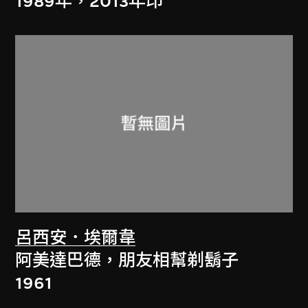
1989年，2013年印
呂西安．埃爾韋
阿美達巴德，朋友相幫剃鬍子
1961