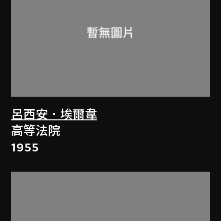
呂西安．埃爾韋
高等法院
1955