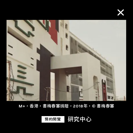
M+藏品
進一步篩選
搜索
關於M+藏品
M+，香港，書梅春塞捐贈，2018年，© 書梅春塞
探索世界頂級的二十及二十一世紀視覺
研究中心
預約閱覽
文化藏品。