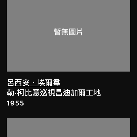
呂西安．埃爾韋
勒·柯比意巡視昌迪加爾工地
1955