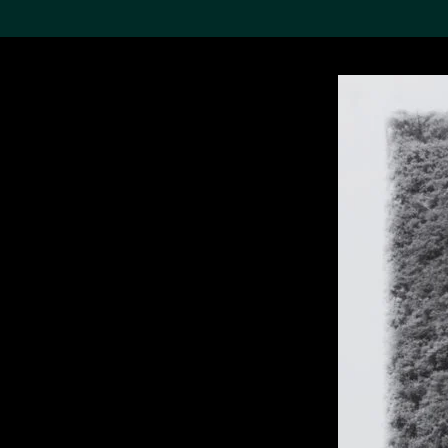
搜索M+藏品
Sea
19,052項結果
進一步篩選
關於M+藏品
探索世界頂級的二十及二十
一世紀視覺文化藏品。