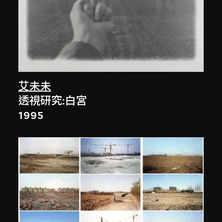
艾未未
透視研究:白宮
1995