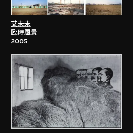
艾未未
臨時風景
2005