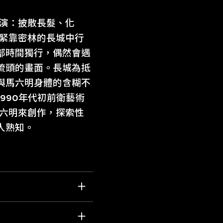
展演：披散長髮、化
段緊靠密林的長城中行
部時間獨行，偶然會遇
梳頭的畫面。長城為抵
與馬六明身體的含糊不
990年代初前衛藝術
馬六明來創作，探索性
人熟知。