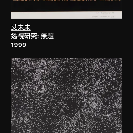
艾未未
透視研究: 無題
1999