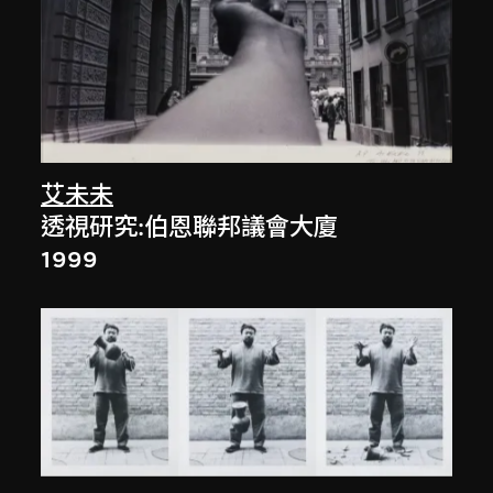
艾未未
透視研究:伯恩聯邦議會大廈
1999