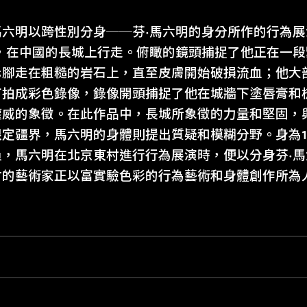
馬六明以跨性別分身──芬·馬六明的身分所作的行為
明，在中國的長城上行走。俯瞰的鏡頭捕捉了他正在一
赤腳走在粗糙的岩石上，直至皮膚開始破損流血；他大
有拍成彩色錄像，錄像開頭捕捉了他在城牆下塗唇膏和
權威的象徵。在此作品中，長城所象徵的力量和堅固，
定疆界，馬六明的身體則提出質疑和模糊分野。身為1
員，馬六明在北京東村進行行為展演時，便以分身芬·
村的藝術家正以富實驗色彩的行為藝術和身體創作所為