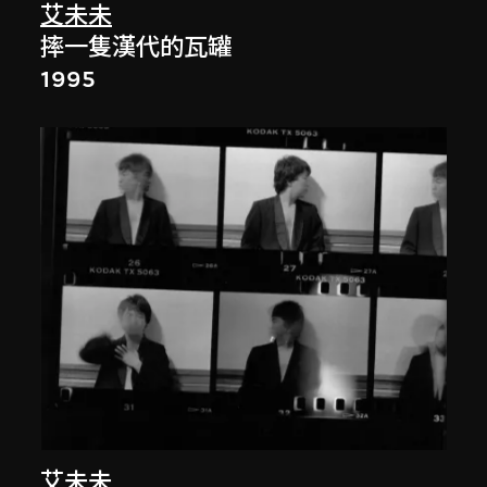
艾未未
摔一隻漢代的瓦罐
1995
艾未未