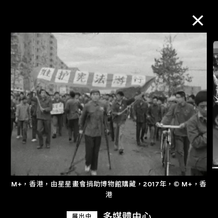
M+藏品
進一步篩選
搜索
關於M+藏品
探索世界頂級的二十及二十一世紀視覺
M+，香港，由星星畫會捐助博物館購藏，2017年，© M+，香
港
文化藏品。
多媒體中心
展出中