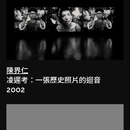
陳界仁
凌遲考：一張歷史照片的迴音
2002