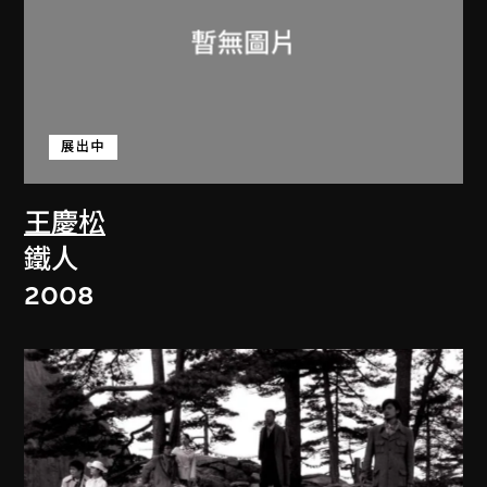
展出中
王慶松
鐵人
2008