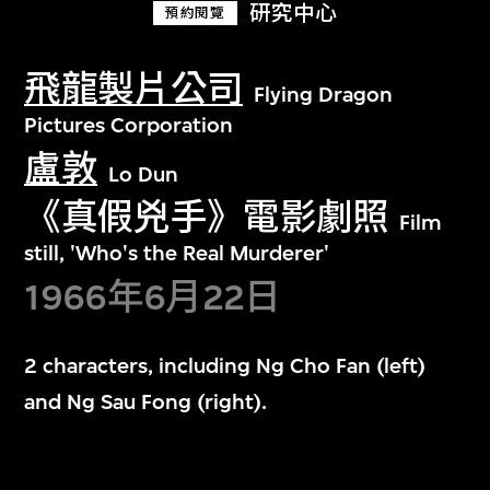
研究中心
預約閱覽
飛龍製片公司
Flying Dragon
Pictures Corporation
盧敦
Lo Dun
《真假兇手》電影劇照
Film
still, 'Who's the Real Murderer'
1966年6月22日
2 characters, including Ng Cho Fan (left)
and Ng Sau Fong (right).