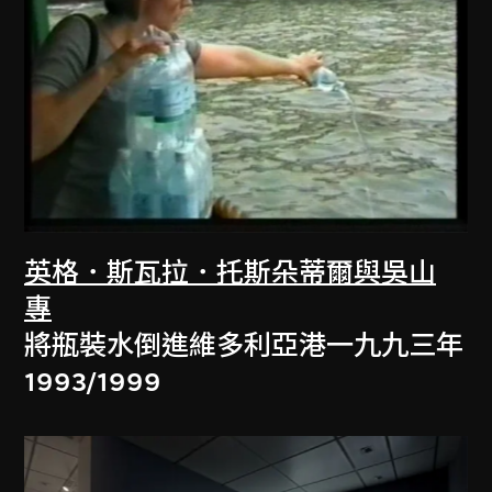
英格．斯瓦拉．托斯朵蒂爾與吳山
專
將瓶裝水倒進維多利亞港一九九三年
1993/1999