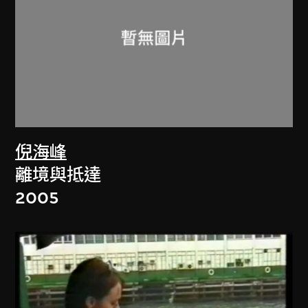
倪海峰
離境與抵達
2005