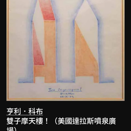
亨利．科布
雙子摩天樓！（美國達拉斯噴泉廣