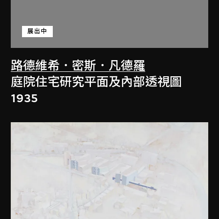
展出中
路德維希．密斯．凡德羅
庭院住宅研究平面及內部透視圖
1935