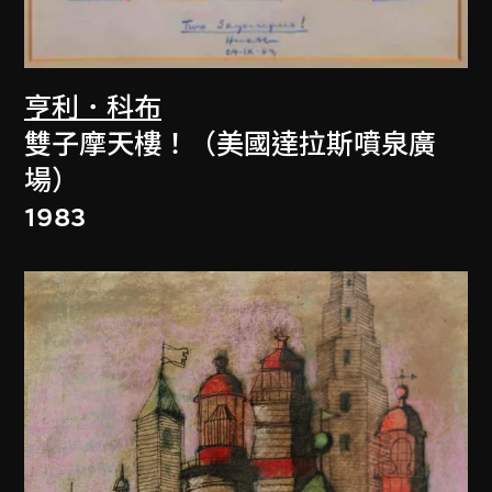
亨利．科布
雙子摩天樓！（美國達拉斯噴泉廣
場）
1983