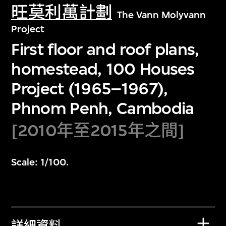
旺莫利萬計劃
The Vann Molyvann
Project
First floor and roof plans,
homestead, 100 Houses
Project (1965–1967),
Phnom Penh, Cambodia
[2010年至2015年之間]
Scale: 1/100.
詳細資料