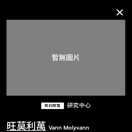
M+藏品
進一步篩選
搜索
關於M+藏品
研究中心
預約閱覽
探索世界頂級的二十及二十一世紀視覺
文化藏品。
旺莫利萬
Vann Molyvann