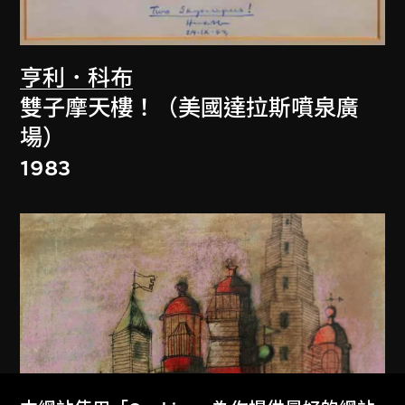
亨利．科布
雙子摩天樓！（美國達拉斯噴泉廣
場）
1983