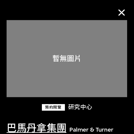
M+藏品
進一步篩選
搜索
關於M+藏品
研究中心
預約閱覽
探索世界頂級的二十及二十一世紀視覺
文化藏品。
巴馬丹拿集團
Palmer & Turner