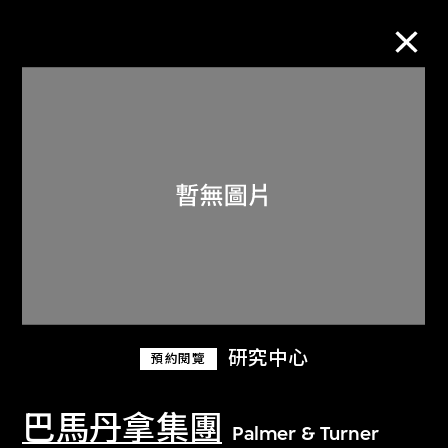
M+藏品
進一步篩選
搜索
關於M+藏品
研究中心
預約閱覽
探索世界頂級的二十及二十一世紀視覺
文化藏品。
巴馬丹拿集團
Palmer & Turner