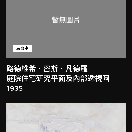
展出中
路德維希．密斯．凡德羅
庭院住宅研究平面及內部透視圖
1935