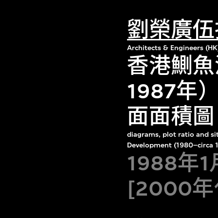
劉榮廣伍
Architects & Engineers (HK
香港鰂魚
1987
面面積圖
diagrams, plot ratio and si
Development (1980–circa 1
1988年
[2000