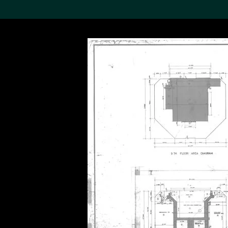
搜索M+藏品
Sea
19,052項結果
進一步篩選
關於M+藏品
探索世界頂級的二十及二十
一世紀視覺文化藏品。