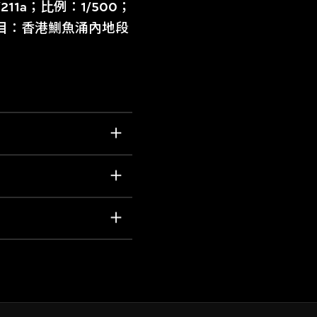
/211a；比例：1/500；
目：香港鰂魚涌內地段