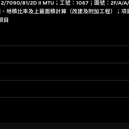
90/81/2D II MTU；工號：1067；圖號：2F/A/A
圖、地積比率及上蓋面積計算（改建及附加工程）；項
項目