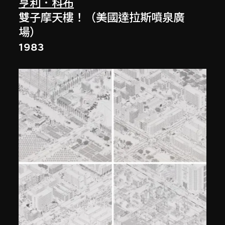
亨利．科布
雙子摩天樓！（美國達拉斯噴泉廣
場）
1983