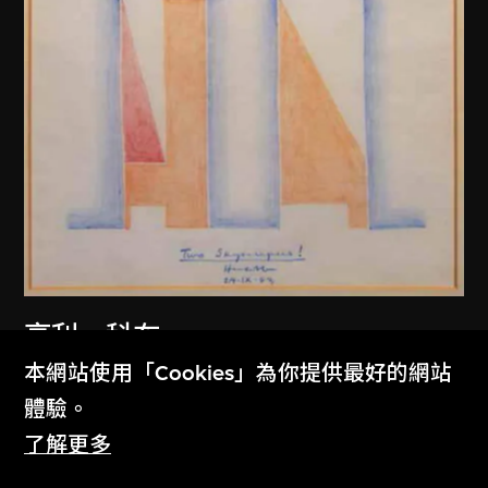
亨利．科布
雙子摩天樓！（美國達拉斯噴泉廣
本網站使用「Cookies」為你提供最好的網站
場）
體驗。
1983
了解更多