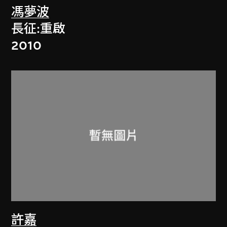
馮夢波
長征:重啟
2010
許嘉