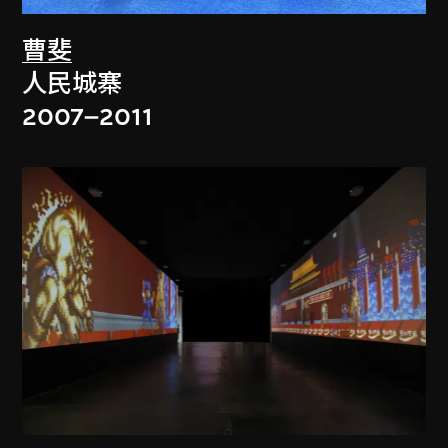
曹斐
人民城寨
2007–2011