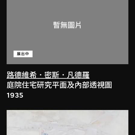
展出中
路德維希．密斯．凡德羅
庭院住宅研究平面及內部透視圖
1935