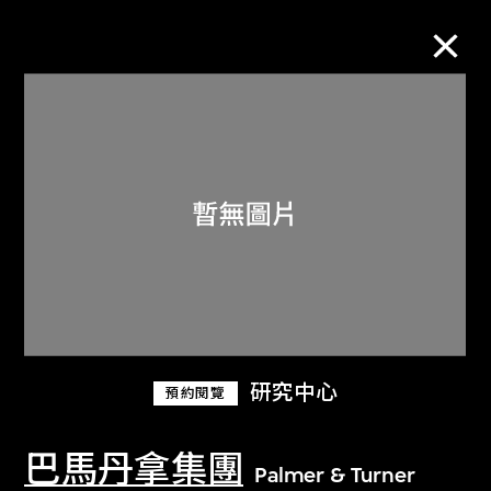
M+藏品
進一步篩選
搜索
關於M+藏品
研究中心
預約閱覽
探索世界頂級的二十及二十一世紀視覺
文化藏品。
巴馬丹拿集團
Palmer & Turner